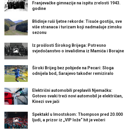
Franjevačke gimnazije na ispitu zrelosti 1943.
godine
Blidinje ruši ljetne rekorde: Tisuće gostiju, sve
više stranaca i turizam koji nadmašuje zimsku
sezonu
Iz prošlosti Širokog Brijega: Potresno
svjedočanstvo o invalidima iz Mamića i Borajne
Široki Brijeg bez pobjede na Pecari: Sloga
odnijela bod, Sarajevo također remiziralo
Električni automobili preplavili Njemačku:
Gotovo svaki treći novi automobil je električan,
Kinezi sve jači
Spektakl u Imostskom: Thompson pred 20.000
ljudi, a prizor iz „VIP lože“ hit je večeri