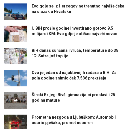
Evo gdje se iz Hercegovine trenutno najviše čeka
na ulazak u Hrvatsku
U BiH prošle godine investirano gotovo 9,5
milijardi KM: Evo gdje je otišao najveći novac
BiH danas sunčana i vruća, temperature do 38
°C: Sutra još toplije
Ovo je jedan od najaktivnijih radara u BiH: Za
pola godine snimio čak 7.536 prekršaja
Široki Brijeg: Bivši gimnazijalci proslavili 25
godina mature
Prometna nezgoda u Ljubuškom: Automobil
udario pješaka, promet usporen