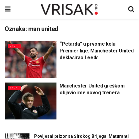
Oznaka:
man united
“Petarda” u prvome kolu
SPORT
Premier lige: Manchester United
deklasirao Leeds
Manchester United greškom
SPORT
objavio ime novog trenera
Povijesni prizor sa Širokog Brijega: Maturanti