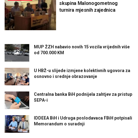
skupina Malonogometnog
turnira mjesnih zajednica
MUP ŽZH nabavio novih 15 vozila vrijednih više
od 700.000 KM
U HBŽ-u slijede izmjene kolektivnih ugovora za
osnovno i srednje obrazovanje
Centralna banka BiH podnijela zahtjev za pristup
SEPA-i
IDDEEA BiH i Udruga poslodavaca FBiH potpisali
Memorandum o suradnji