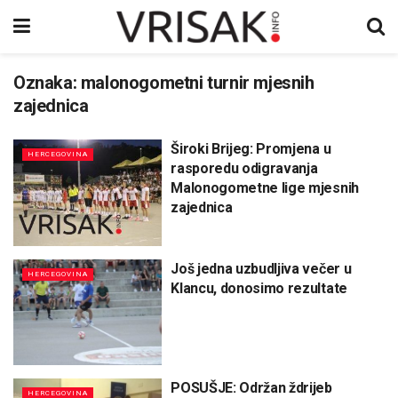
Oznaka:
malonogometni turnir mjesnih
zajednica
Široki Brijeg: Promjena u
HERCEGOVINA
rasporedu odigravanja
Malonogometne lige mjesnih
zajednica
Još jedna uzbudljiva večer u
HERCEGOVINA
Klancu, donosimo rezultate
POSUŠJE: Održan ždrijeb
HERCEGOVINA