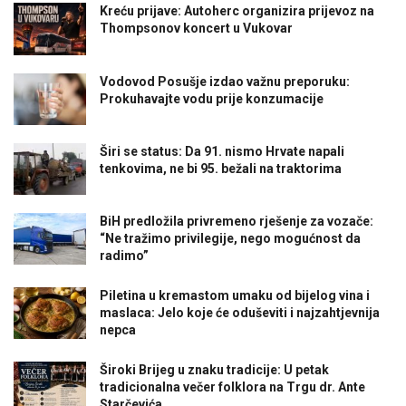
Kreću prijave: Autoherc organizira prijevoz na
Thompsonov koncert u Vukovar
Vodovod Posušje izdao važnu preporuku:
Prokuhavajte vodu prije konzumacije
Širi se status: Da 91. nismo Hrvate napali
tenkovima, ne bi 95. bežali na traktorima
BiH predložila privremeno rješenje za vozače:
“Ne tražimo privilegije, nego mogućnost da
radimo”
Piletina u kremastom umaku od bijelog vina i
maslaca: Jelo koje će oduševiti i najzahtjevnija
nepca
Široki Brijeg u znaku tradicije: U petak
tradicionalna večer folklora na Trgu dr. Ante
Starčevića