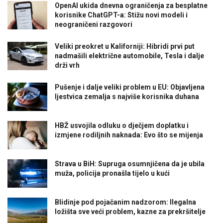
OpenAI ukida dnevna ograničenja za besplatne
korisnike ChatGPT-a: Stižu novi modeli i
neograničeni razgovori
Veliki preokret u Kaliforniji: Hibridi prvi put
nadmašili električne automobile, Tesla i dalje
drži vrh
Pušenje i dalje veliki problem u EU: Objavljena
ljestvica zemalja s najviše korisnika duhana
HBŽ usvojila odluku o dječjem doplatku i
izmjene rodiljnih naknada: Evo što se mijenja
Strava u BiH: Supruga osumnjičena da je ubila
muža, policija pronašla tijelo u kući
Blidinje pod pojačanim nadzorom: Ilegalna
ložišta sve veći problem, kazne za prekršitelje