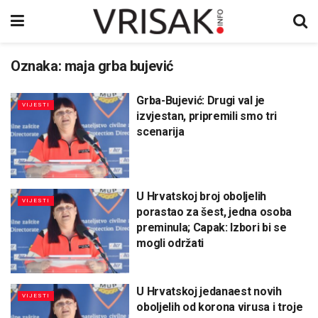
Oznaka:
maja grba bujević
Grba-Bujević: Drugi val je
VIJESTI
izvjestan, pripremili smo tri
scenarija
U Hrvatskoj broj oboljelih
VIJESTI
porastao za šest, jedna osoba
preminula; Capak: Izbori bi se
mogli održati
U Hrvatskoj jedanaest novih
VIJESTI
oboljelih od korona virusa i troje