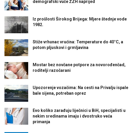
demografski vuče ŽZH naprijed
Iz prošlosti Širokog Brijega: Mjere štednje vode
1982.
Stiže vrhunac vrućina: Temperature do 40°C, a
potom pljuskovi i grmljavina
Mostar bez novčane potpore za novorođenčad,
roditelji razočarani
Upozorenje vozačima: Na cesti na Privalju ispale
bale sijena, potreban oprez
Evo koliko zarađuju liječnici u BiH, specijalisti u
nekim sredinama imaju i dvostruko veća
primanja