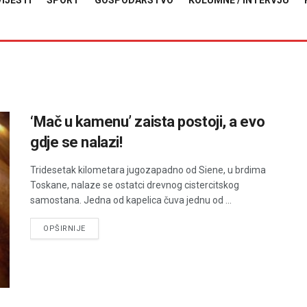
VIJESTI
SPORT
GOSPODARSTVO
KOLUMNE / INTERVJU
‘Mač u kamenu’ zaista postoji, a evo
gdje se nalazi!
Tridesetak kilometara jugozapadno od Siene, u brdima
Toskane, nalaze se ostatci drevnog cistercitskog
samostana. Jedna od kapelica čuva jednu od ...
DETAILS
OPŠIRNIJE