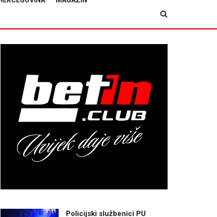
HERCEGOVINA
MAGAZIN
Policijski službenici PU