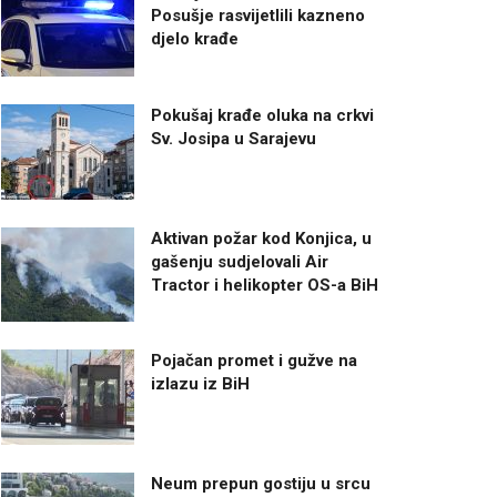
Posušje rasvijetlili kazneno
djelo krađe
Pokušaj krađe oluka na crkvi
Sv. Josipa u Sarajevu
Aktivan požar kod Konjica, u
gašenju sudjelovali Air
Tractor i helikopter OS-a BiH
Pojačan promet i gužve na
izlazu iz BiH
Neum prepun gostiju u srcu