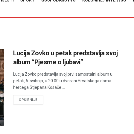
VIJESTI
SPORT
GOSPODARSTVO
KOLUMNE / INTERVJU
Lucija Zovko u petak predstavlja svoj
album “Pjesme o ljubavi”
Lucija Zovko predstavlja svoj prvi samostalni album u
petak, 6. svibnja, u 20.00 u dvorani Hrvatskoga doma
hercega Stjepana Kosače ...
DETAILS
OPŠIRNIJE