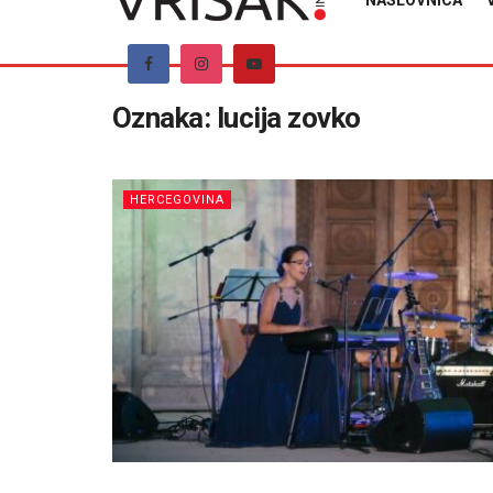
NASLOVNICA
Oznaka:
lucija zovko
HERCEGOVINA