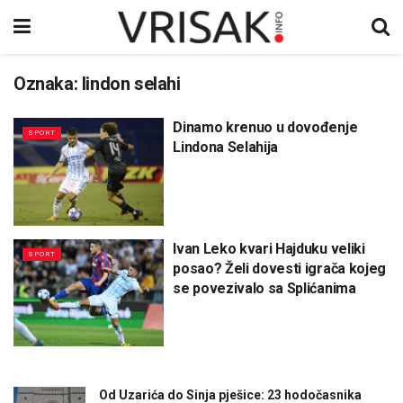
Oznaka:
lindon selahi
Dinamo krenuo u dovođenje
SPORT
Lindona Selahija
Ivan Leko kvari Hajduku veliki
SPORT
posao? Želi dovesti igrača kojeg
se povezivalo sa Splićanima
Od Uzarića do Sinja pješice: 23 hodočasnika