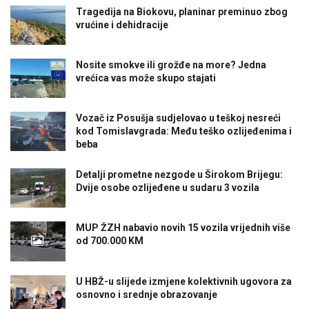
Tragedija na Biokovu, planinar preminuo zbog
vrućine i dehidracije
Nosite smokve ili grožđe na more? Jedna
vrećica vas može skupo stajati
Vozač iz Posušja sudjelovao u teškoj nesreći
kod Tomislavgrada: Među teško ozlijeđenima i
beba
Detalji prometne nezgode u Širokom Brijegu:
Dvije osobe ozlijeđene u sudaru 3 vozila
MUP ŽZH nabavio novih 15 vozila vrijednih više
od 700.000 KM
U HBŽ-u slijede izmjene kolektivnih ugovora za
osnovno i srednje obrazovanje