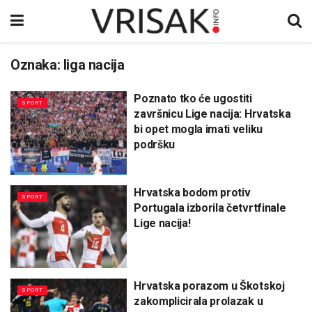
Oznaka:
liga nacija
Poznato tko će ugostiti
SPORT
završnicu Lige nacija: Hrvatska
bi opet mogla imati veliku
podršku
Hrvatska bodom protiv
SPORT
Portugala izborila četvrtfinale
Lige nacija!
Hrvatska porazom u Škotskoj
SPORT
zakomplicirala prolazak u