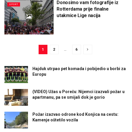
Donosimo vam fotografije iz
SPORT
Rotterdama prije finalne
utakmice Lige nacija
1
2
…
6
Hajduk utrpao pet komada i pobijedio u borbi za
Europu
(VIDEO) Užas u Poreču: Nijemci izazvali požar u
apartmanu, pa se smijali dok je gorio
Požar izazvao odrone kod Konjica na cestu:
Kamenje oštetilo vozila