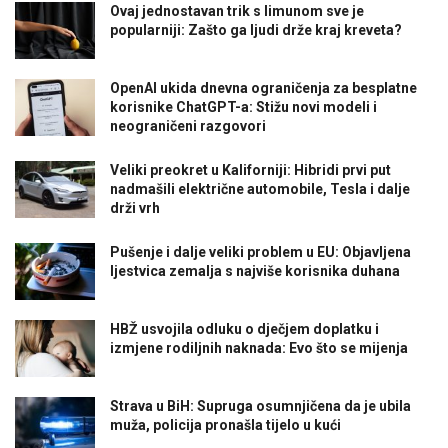
Ovaj jednostavan trik s limunom sve je
popularniji: Zašto ga ljudi drže kraj kreveta?
OpenAI ukida dnevna ograničenja za besplatne
korisnike ChatGPT-a: Stižu novi modeli i
neograničeni razgovori
Veliki preokret u Kaliforniji: Hibridi prvi put
nadmašili električne automobile, Tesla i dalje
drži vrh
Pušenje i dalje veliki problem u EU: Objavljena
ljestvica zemalja s najviše korisnika duhana
HBŽ usvojila odluku o dječjem doplatku i
izmjene rodiljnih naknada: Evo što se mijenja
Strava u BiH: Supruga osumnjičena da je ubila
muža, policija pronašla tijelo u kući