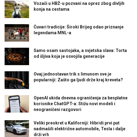
Vozači u HBŽ-u pozvani na oprez zbog divljih
konja na cestama
Čuvari tradicije: Široki Brijeg odao priznanje
legendama MNL-a
Samo osam sastojaka, a svjetska slava: Torta
od šljiva koja je osvojila generacije
Ovaj jednostavan trik s limunom sve je
popularniji: Zašto ga ljudi drže kraj kreveta?
OpenAI ukida dnevna ograničenja za besplatne
korisnike ChatGPT-a: Stižu novi modeli i
neograničeni razgovori
Veliki preokret u Kaliforniji: Hibridi prvi put
nadmašili električne automobile, Tesla i dalje
drži vrh