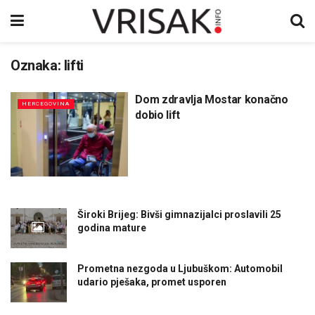
Oznaka:
lifti
Dom zdravlja Mostar konačno
HERCEGOVINA
dobio lift
Široki Brijeg: Bivši gimnazijalci proslavili 25
godina mature
Prometna nezgoda u Ljubuškom: Automobil
udario pješaka, promet usporen