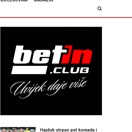
HERCEGOVINA
MAGAZIN
Hajduk utrpao pet komada i