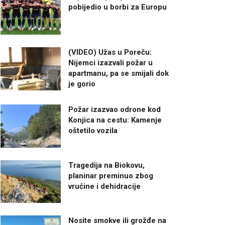
pobijedio u borbi za Europu
(VIDEO) Užas u Poreču:
Nijemci izazvali požar u
apartmanu, pa se smijali dok
je gorio
Požar izazvao odrone kod
Konjica na cestu: Kamenje
oštetilo vozila
Tragedija na Biokovu,
planinar preminuo zbog
vrućine i dehidracije
Nosite smokve ili grožđe na