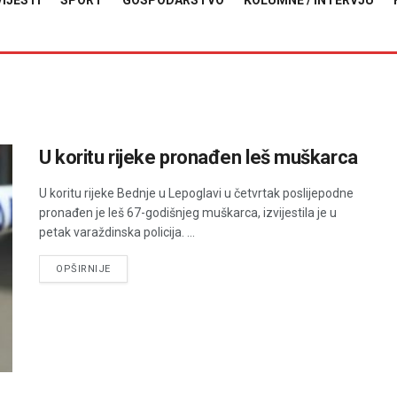
VIJESTI
SPORT
GOSPODARSTVO
KOLUMNE / INTERVJU
U koritu rijeke pronađen leš muškarca
U koritu rijeke Bednje u Lepoglavi u četvrtak poslijepodne
pronađen je leš 67-godišnjeg muškarca, izvijestila je u
petak varaždinska policija. ...
DETAILS
OPŠIRNIJE