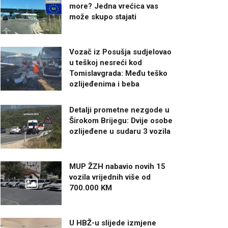
more? Jedna vrećica vas
može skupo stajati
Vozač iz Posušja sudjelovao
u teškoj nesreći kod
Tomislavgrada: Među teško
ozlijeđenima i beba
Detalji prometne nezgode u
Širokom Brijegu: Dvije osobe
ozlijeđene u sudaru 3 vozila
MUP ŽZH nabavio novih 15
vozila vrijednih više od
700.000 KM
U HBŽ-u slijede izmjene