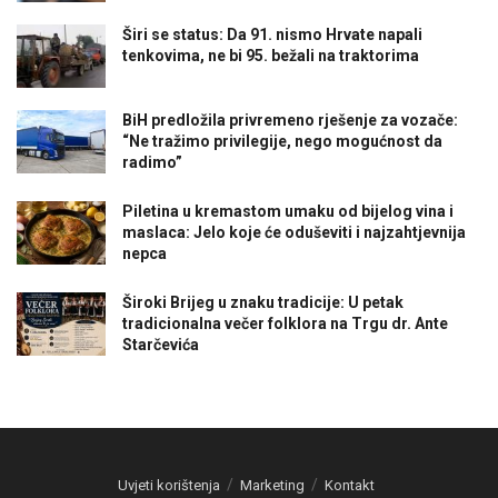
Širi se status: Da 91. nismo Hrvate napali
tenkovima, ne bi 95. bežali na traktorima
BiH predložila privremeno rješenje za vozače:
“Ne tražimo privilegije, nego mogućnost da
radimo”
Piletina u kremastom umaku od bijelog vina i
maslaca: Jelo koje će oduševiti i najzahtjevnija
nepca
Široki Brijeg u znaku tradicije: U petak
tradicionalna večer folklora na Trgu dr. Ante
Starčevića
Uvjeti korištenja
Marketing
Kontakt