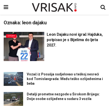
Oznaka:
leon dajaku
Leon Dajaku novi igrač Hajduka,
SPORT
potpisao je s Bijelima do ljeta
2027.
Vozač iz Posušja sudjelovao u teškoj nesreći
kod Tomislavgrada: Među teško ozlijeđenima i
beba
Detalji prometne nezgode u Širokom Brijegu:
Dvije osobe ozlijeđene u sudaru 3 vozila