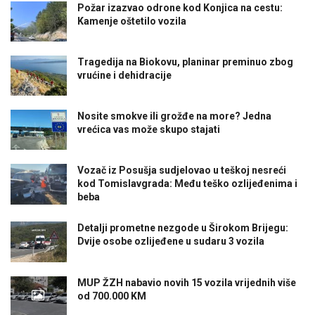
Požar izazvao odrone kod Konjica na cestu:
Kamenje oštetilo vozila
Tragedija na Biokovu, planinar preminuo zbog
vrućine i dehidracije
Nosite smokve ili grožđe na more? Jedna
vrećica vas može skupo stajati
Vozač iz Posušja sudjelovao u teškoj nesreći
kod Tomislavgrada: Među teško ozlijeđenima i
beba
Detalji prometne nezgode u Širokom Brijegu:
Dvije osobe ozlijeđene u sudaru 3 vozila
MUP ŽZH nabavio novih 15 vozila vrijednih više
od 700.000 KM