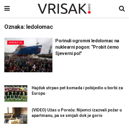
Oznaka:
ledolomac
Porinuli ogromni ledolomac na
MAGAZIN
nuklearni pogon: “Probit ćemo
Sjeverni pol”
Hajduk utrpao pet komada i pobijedio u borbi za
Europu
(VIDEO) Užas u Poreču: Nijemci izazvali požar u
apartmanu, pa se smijali dok je gorio