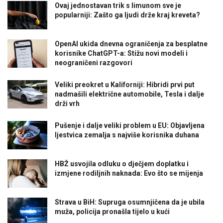
Ovaj jednostavan trik s limunom sve je
popularniji: Zašto ga ljudi drže kraj kreveta?
OpenAI ukida dnevna ograničenja za besplatne
korisnike ChatGPT-a: Stižu novi modeli i
neograničeni razgovori
Veliki preokret u Kaliforniji: Hibridi prvi put
nadmašili električne automobile, Tesla i dalje
drži vrh
Pušenje i dalje veliki problem u EU: Objavljena
ljestvica zemalja s najviše korisnika duhana
HBŽ usvojila odluku o dječjem doplatku i
izmjene rodiljnih naknada: Evo što se mijenja
Strava u BiH: Supruga osumnjičena da je ubila
muža, policija pronašla tijelo u kući