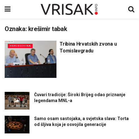
Oznaka:
krešimir tabak
Tribina Hrvatskih zvona u
HERCEGOVINA
Tomislavgradu
Čuvari tradicije: Široki Brijeg odao priznanje
legendama MNL-a
Samo osam sastojaka, a svjetska slava: Torta
od šljiva koja je osvojila generacije