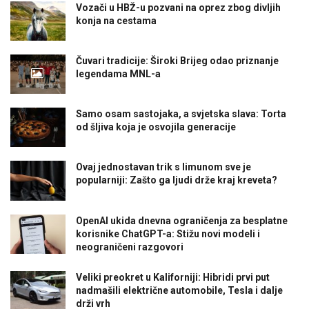
Vozači u HBŽ-u pozvani na oprez zbog divljih
konja na cestama
Čuvari tradicije: Široki Brijeg odao priznanje
legendama MNL-a
Samo osam sastojaka, a svjetska slava: Torta
od šljiva koja je osvojila generacije
Ovaj jednostavan trik s limunom sve je
popularniji: Zašto ga ljudi drže kraj kreveta?
OpenAI ukida dnevna ograničenja za besplatne
korisnike ChatGPT-a: Stižu novi modeli i
neograničeni razgovori
Veliki preokret u Kaliforniji: Hibridi prvi put
nadmašili električne automobile, Tesla i dalje
drži vrh