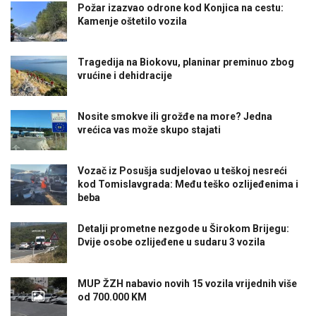
Požar izazvao odrone kod Konjica na cestu:
Kamenje oštetilo vozila
Tragedija na Biokovu, planinar preminuo zbog
vrućine i dehidracije
Nosite smokve ili grožđe na more? Jedna
vrećica vas može skupo stajati
Vozač iz Posušja sudjelovao u teškoj nesreći
kod Tomislavgrada: Među teško ozlijeđenima i
beba
Detalji prometne nezgode u Širokom Brijegu:
Dvije osobe ozlijeđene u sudaru 3 vozila
MUP ŽZH nabavio novih 15 vozila vrijednih više
od 700.000 KM