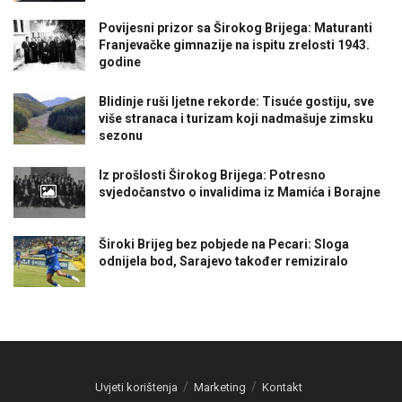
Povijesni prizor sa Širokog Brijega: Maturanti
Franjevačke gimnazije na ispitu zrelosti 1943.
godine
Blidinje ruši ljetne rekorde: Tisuće gostiju, sve
više stranaca i turizam koji nadmašuje zimsku
sezonu
Iz prošlosti Širokog Brijega: Potresno
svjedočanstvo o invalidima iz Mamića i Borajne
Široki Brijeg bez pobjede na Pecari: Sloga
odnijela bod, Sarajevo također remiziralo
Uvjeti korištenja
Marketing
Kontakt