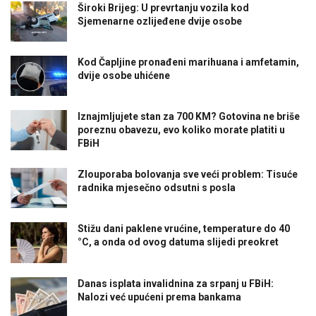
Široki Brijeg: U prevrtanju vozila kod
Sjemenarne ozlijeđene dvije osobe
Kod Čapljine pronađeni marihuana i amfetamin,
dvije osobe uhićene
Iznajmljujete stan za 700 KM? Gotovina ne briše
poreznu obavezu, evo koliko morate platiti u
FBiH
Zlouporaba bolovanja sve veći problem: Tisuće
radnika mjesečno odsutni s posla
Stižu dani paklene vrućine, temperature do 40
°C, a onda od ovog datuma slijedi preokret
Danas isplata invalidnina za srpanj u FBiH:
Nalozi već upućeni prema bankama