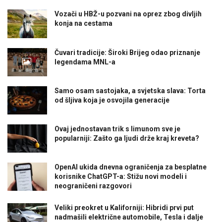
Vozači u HBŽ-u pozvani na oprez zbog divljih
konja na cestama
Čuvari tradicije: Široki Brijeg odao priznanje
legendama MNL-a
Samo osam sastojaka, a svjetska slava: Torta
od šljiva koja je osvojila generacije
Ovaj jednostavan trik s limunom sve je
popularniji: Zašto ga ljudi drže kraj kreveta?
OpenAI ukida dnevna ograničenja za besplatne
korisnike ChatGPT-a: Stižu novi modeli i
neograničeni razgovori
Veliki preokret u Kaliforniji: Hibridi prvi put
nadmašili električne automobile, Tesla i dalje