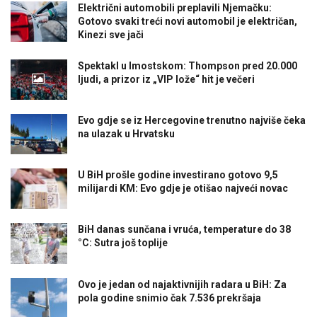
Električni automobili preplavili Njemačku:
Gotovo svaki treći novi automobil je električan,
Kinezi sve jači
Spektakl u Imostskom: Thompson pred 20.000
ljudi, a prizor iz „VIP lože“ hit je večeri
Evo gdje se iz Hercegovine trenutno najviše čeka
na ulazak u Hrvatsku
U BiH prošle godine investirano gotovo 9,5
milijardi KM: Evo gdje je otišao najveći novac
BiH danas sunčana i vruća, temperature do 38
°C: Sutra još toplije
Ovo je jedan od najaktivnijih radara u BiH: Za
pola godine snimio čak 7.536 prekršaja