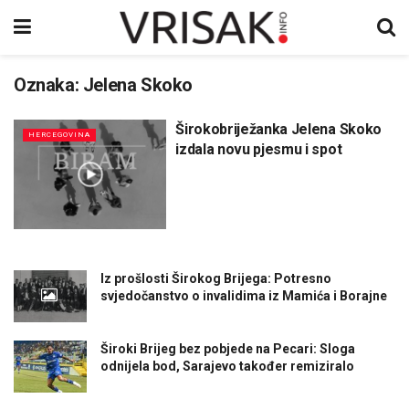
Oznaka:
Jelena Skoko
Širokobriježanka Jelena Skoko
HERCEGOVINA
izdala novu pjesmu i spot
Iz prošlosti Širokog Brijega: Potresno
svjedočanstvo o invalidima iz Mamića i Borajne
Široki Brijeg bez pobjede na Pecari: Sloga
odnijela bod, Sarajevo također remiziralo