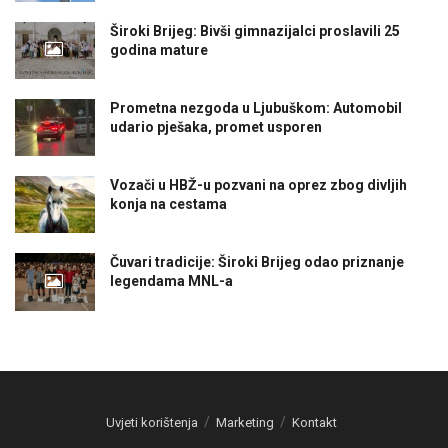
Široki Brijeg: Bivši gimnazijalci proslavili 25
godina mature
Prometna nezgoda u Ljubuškom: Automobil
udario pješaka, promet usporen
Vozači u HBŽ-u pozvani na oprez zbog divljih
konja na cestama
Čuvari tradicije: Široki Brijeg odao priznanje
legendama MNL-a
Uvjeti korištenja
Marketing
Kontakt