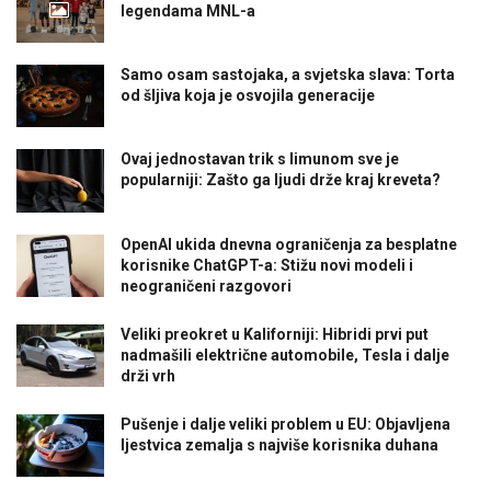
legendama MNL-a
Samo osam sastojaka, a svjetska slava: Torta
od šljiva koja je osvojila generacije
Ovaj jednostavan trik s limunom sve je
popularniji: Zašto ga ljudi drže kraj kreveta?
OpenAI ukida dnevna ograničenja za besplatne
korisnike ChatGPT-a: Stižu novi modeli i
neograničeni razgovori
Veliki preokret u Kaliforniji: Hibridi prvi put
nadmašili električne automobile, Tesla i dalje
drži vrh
Pušenje i dalje veliki problem u EU: Objavljena
ljestvica zemalja s najviše korisnika duhana