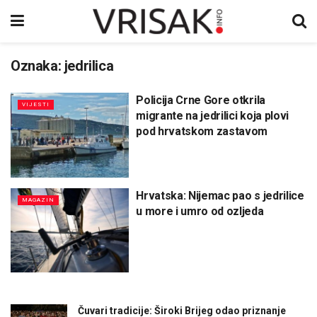
Oznaka:
jedrilica
Policija Crne Gore otkrila
VIJESTI
migrante na jedrilici koja plovi
pod hrvatskom zastavom
Hrvatska: Nijemac pao s jedrilice
MAGAZIN
u more i umro od ozljeda
Čuvari tradicije: Široki Brijeg odao priznanje