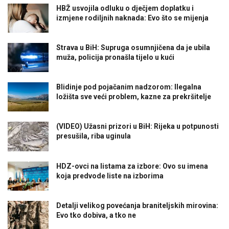
HBŽ usvojila odluku o dječjem doplatku i
izmjene rodiljnih naknada: Evo što se mijenja
Strava u BiH: Supruga osumnjičena da je ubila
muža, policija pronašla tijelo u kući
Blidinje pod pojačanim nadzorom: Ilegalna
ložišta sve veći problem, kazne za prekršitelje
(VIDEO) Užasni prizori u BiH: Rijeka u potpunosti
presušila, riba uginula
HDZ-ovci na listama za izbore: Ovo su imena
koja predvode liste na izborima
Detalji velikog povećanja braniteljskih mirovina:
Evo tko dobiva, a tko ne