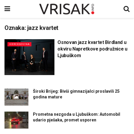
Oznaka:
jazz kvartet
Osnovan jazz kvartet Birdland u
HERCEGOVINA
okviru Napretkove podružnice u
Ljubuškom
Široki Brijeg: Bivši gimnazijalci proslavili 25
godina mature
Prometna nezgoda u Ljubuškom: Automobil
udario pješaka, promet usporen