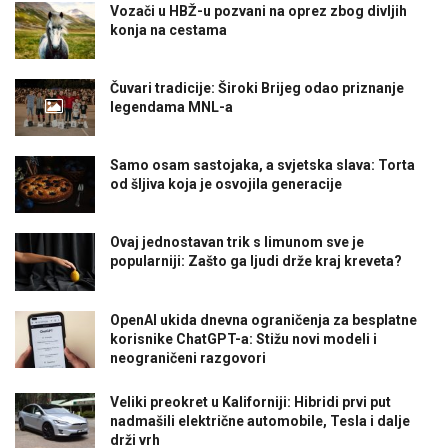
Vozači u HBŽ-u pozvani na oprez zbog divljih
konja na cestama
Čuvari tradicije: Široki Brijeg odao priznanje
legendama MNL-a
Samo osam sastojaka, a svjetska slava: Torta
od šljiva koja je osvojila generacije
Ovaj jednostavan trik s limunom sve je
popularniji: Zašto ga ljudi drže kraj kreveta?
OpenAI ukida dnevna ograničenja za besplatne
korisnike ChatGPT-a: Stižu novi modeli i
neograničeni razgovori
Veliki preokret u Kaliforniji: Hibridi prvi put
nadmašili električne automobile, Tesla i dalje
drži vrh