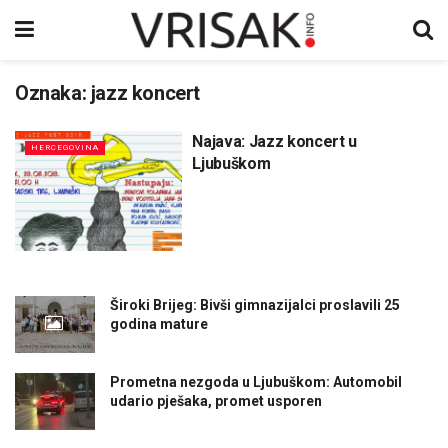
Oznaka:
jazz koncert
Najava: Jazz koncert u
HERCEGOVINA
Ljubuškom
Široki Brijeg: Bivši gimnazijalci proslavili 25
godina mature
Prometna nezgoda u Ljubuškom: Automobil
udario pješaka, promet usporen