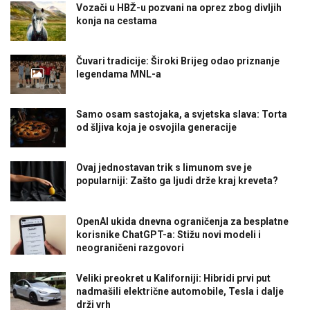
Vozači u HBŽ-u pozvani na oprez zbog divljih
konja na cestama
Čuvari tradicije: Široki Brijeg odao priznanje
legendama MNL-a
Samo osam sastojaka, a svjetska slava: Torta
od šljiva koja je osvojila generacije
Ovaj jednostavan trik s limunom sve je
popularniji: Zašto ga ljudi drže kraj kreveta?
OpenAI ukida dnevna ograničenja za besplatne
korisnike ChatGPT-a: Stižu novi modeli i
neograničeni razgovori
Veliki preokret u Kaliforniji: Hibridi prvi put
nadmašili električne automobile, Tesla i dalje
drži vrh