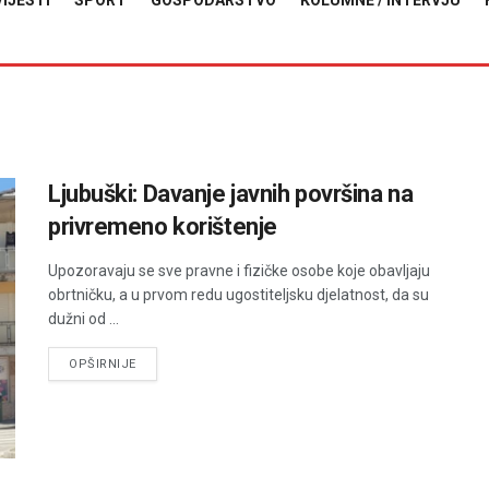
VIJESTI
SPORT
GOSPODARSTVO
KOLUMNE / INTERVJU
Ljubuški: Davanje javnih površina na
privremeno korištenje
Upozoravaju se sve pravne i fizičke osobe koje obavljaju
obrtničku, a u prvom redu ugostiteljsku djelatnost, da su
dužni od ...
DETAILS
OPŠIRNIJE