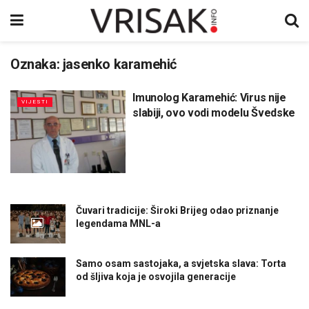
Oznaka:
jasenko karamehić
Imunolog Karamehić: Virus nije
VIJESTI
slabiji, ovo vodi modelu Švedske
Čuvari tradicije: Široki Brijeg odao priznanje
legendama MNL-a
Samo osam sastojaka, a svjetska slava: Torta
od šljiva koja je osvojila generacije