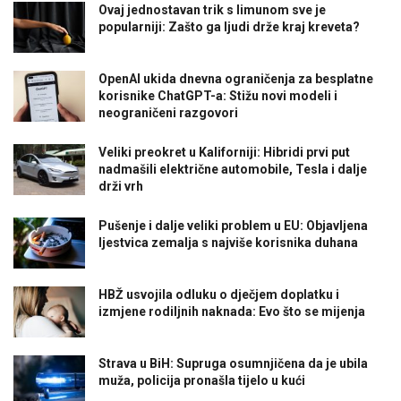
Ovaj jednostavan trik s limunom sve je
popularniji: Zašto ga ljudi drže kraj kreveta?
OpenAI ukida dnevna ograničenja za besplatne
korisnike ChatGPT-a: Stižu novi modeli i
neograničeni razgovori
Veliki preokret u Kaliforniji: Hibridi prvi put
nadmašili električne automobile, Tesla i dalje
drži vrh
Pušenje i dalje veliki problem u EU: Objavljena
ljestvica zemalja s najviše korisnika duhana
HBŽ usvojila odluku o dječjem doplatku i
izmjene rodiljnih naknada: Evo što se mijenja
Strava u BiH: Supruga osumnjičena da je ubila
muža, policija pronašla tijelo u kući