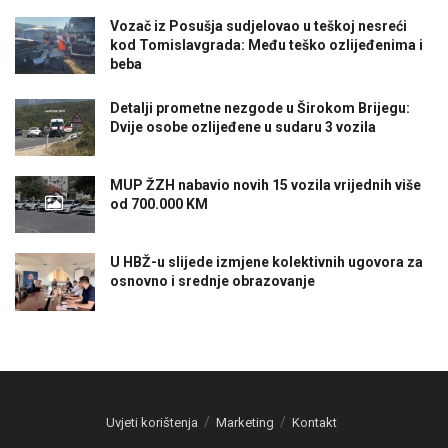
Vozač iz Posušja sudjelovao u teškoj nesreći
kod Tomislavgrada: Među teško ozlijeđenima i
beba
Detalji prometne nezgode u Širokom Brijegu:
Dvije osobe ozlijeđene u sudaru 3 vozila
MUP ŽZH nabavio novih 15 vozila vrijednih više
od 700.000 KM
U HBŽ-u slijede izmjene kolektivnih ugovora za
osnovno i srednje obrazovanje
Uvjeti korištenja
Marketing
Kontakt