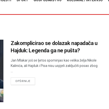
VIJESTI
SPORT
GOSPODARSTVO
KOLUMNE / INTERVJU
Zakomplicirao se dolazak napadača u
Hajduk: Legenda ga ne pušta?
Jan Mlakar još se ljetos spominjao kao velika želja Nikole
Kalinića, ali Hajduk i Pisa nisu uspjeli zaključiti posao zbog
...
DETAILS
OPŠIRNIJE