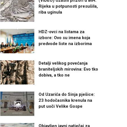
(VIDEO) Užasni prizori u BiH:
Rijeka u potpunosti presušila,
riba uginula
HDZ-ovci na listama za
izbore: Ovo su imena koja
predvode liste na izborima
Detalji velikog povećanja
braniteljskih mirovina: Evo tko
dobiva, a tko ne
Od Uzarića do Sinja pješice:
23 hodočasnika krenula na
put uoči Velike Gospe
Objavljen javni natječaj za