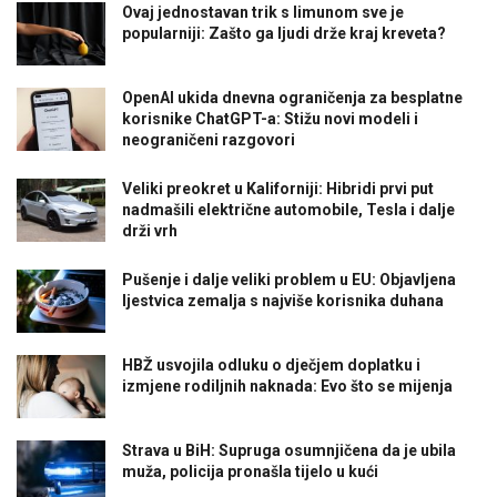
Ovaj jednostavan trik s limunom sve je
popularniji: Zašto ga ljudi drže kraj kreveta?
OpenAI ukida dnevna ograničenja za besplatne
korisnike ChatGPT-a: Stižu novi modeli i
neograničeni razgovori
Veliki preokret u Kaliforniji: Hibridi prvi put
nadmašili električne automobile, Tesla i dalje
drži vrh
Pušenje i dalje veliki problem u EU: Objavljena
ljestvica zemalja s najviše korisnika duhana
HBŽ usvojila odluku o dječjem doplatku i
izmjene rodiljnih naknada: Evo što se mijenja
Strava u BiH: Supruga osumnjičena da je ubila
muža, policija pronašla tijelo u kući