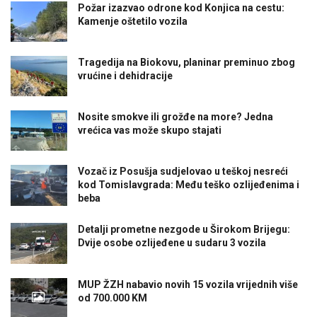
Požar izazvao odrone kod Konjica na cestu:
Kamenje oštetilo vozila
Tragedija na Biokovu, planinar preminuo zbog
vrućine i dehidracije
Nosite smokve ili grožđe na more? Jedna
vrećica vas može skupo stajati
Vozač iz Posušja sudjelovao u teškoj nesreći
kod Tomislavgrada: Među teško ozlijeđenima i
beba
Detalji prometne nezgode u Širokom Brijegu:
Dvije osobe ozlijeđene u sudaru 3 vozila
MUP ŽZH nabavio novih 15 vozila vrijednih više
od 700.000 KM