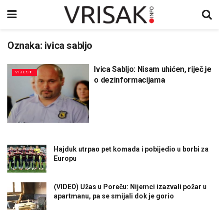
Oznaka:
ivica sabljo
Ivica Sabljo: Nisam uhićen, riječ je
VIJESTI
o dezinformacijama
Hajduk utrpao pet komada i pobijedio u borbi za
Europu
(VIDEO) Užas u Poreču: Nijemci izazvali požar u
apartmanu, pa se smijali dok je gorio