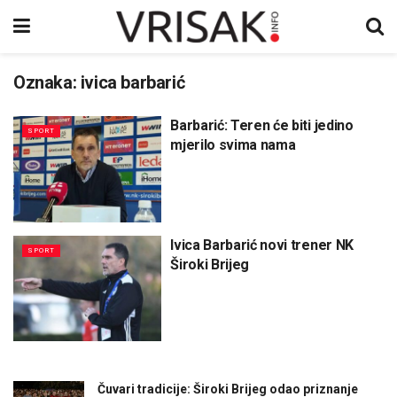
Oznaka:
ivica barbarić
Barbarić: Teren će biti jedino
SPORT
mjerilo svima nama
Ivica Barbarić novi trener NK
SPORT
Široki Brijeg
Čuvari tradicije: Široki Brijeg odao priznanje