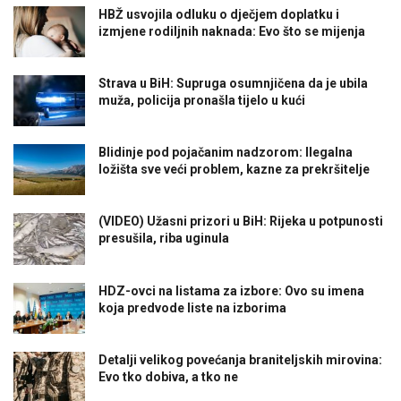
HBŽ usvojila odluku o dječjem doplatku i
izmjene rodiljnih naknada: Evo što se mijenja
Strava u BiH: Supruga osumnjičena da je ubila
muža, policija pronašla tijelo u kući
Blidinje pod pojačanim nadzorom: Ilegalna
ložišta sve veći problem, kazne za prekršitelje
(VIDEO) Užasni prizori u BiH: Rijeka u potpunosti
presušila, riba uginula
HDZ-ovci na listama za izbore: Ovo su imena
koja predvode liste na izborima
Detalji velikog povećanja braniteljskih mirovina:
Evo tko dobiva, a tko ne