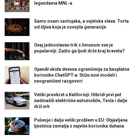
legendama MNL-a
Samo osam sastojaka, a svjetska slava: Torta
od šljiva koja je osvojila generacije
Ovaj jednostavan trik s limunom sve je
popularniji: Zašto ga ljudi drže kraj kreveta?
OpenAI ukida dnevna ograničenja za besplatne
korisnike ChatGPT-a: Stižu novi modeli i
neograničeni razgovori
Veliki preokret u Kaliforniji: Hibridi prvi put
nadmašili električne automobile, Tesla i dalje
drži vrh
Pušenje i dalje veliki problem u EU: Objavljena
ljestvica zemalja s najviše korisnika duhana