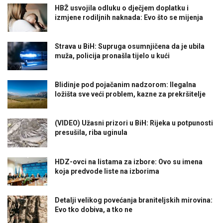
HBŽ usvojila odluku o dječjem doplatku i
izmjene rodiljnih naknada: Evo što se mijenja
Strava u BiH: Supruga osumnjičena da je ubila
muža, policija pronašla tijelo u kući
Blidinje pod pojačanim nadzorom: Ilegalna
ložišta sve veći problem, kazne za prekršitelje
(VIDEO) Užasni prizori u BiH: Rijeka u potpunosti
presušila, riba uginula
HDZ-ovci na listama za izbore: Ovo su imena
koja predvode liste na izborima
Detalji velikog povećanja braniteljskih mirovina:
Evo tko dobiva, a tko ne