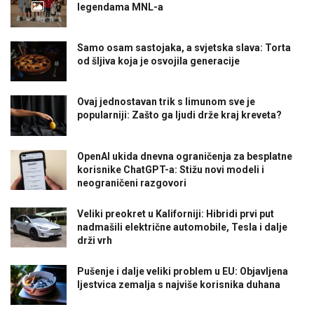
legendama MNL-a
Samo osam sastojaka, a svjetska slava: Torta
od šljiva koja je osvojila generacije
Ovaj jednostavan trik s limunom sve je
popularniji: Zašto ga ljudi drže kraj kreveta?
OpenAI ukida dnevna ograničenja za besplatne
korisnike ChatGPT-a: Stižu novi modeli i
neograničeni razgovori
Veliki preokret u Kaliforniji: Hibridi prvi put
nadmašili električne automobile, Tesla i dalje
drži vrh
Pušenje i dalje veliki problem u EU: Objavljena
ljestvica zemalja s najviše korisnika duhana