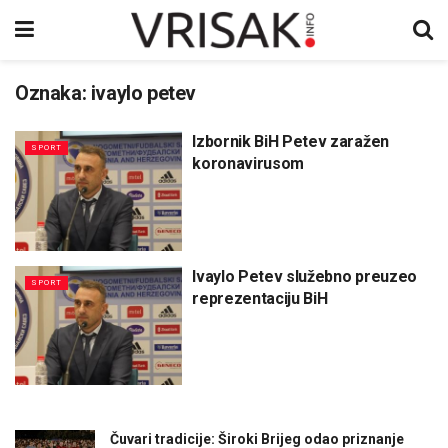
Oznaka:
ivaylo petev
Izbornik BiH Petev zaražen
SPORT
koronavirusom
Ivaylo Petev služebno preuzeo
SPORT
reprezentaciju BiH
Čuvari tradicije: Široki Brijeg odao priznanje