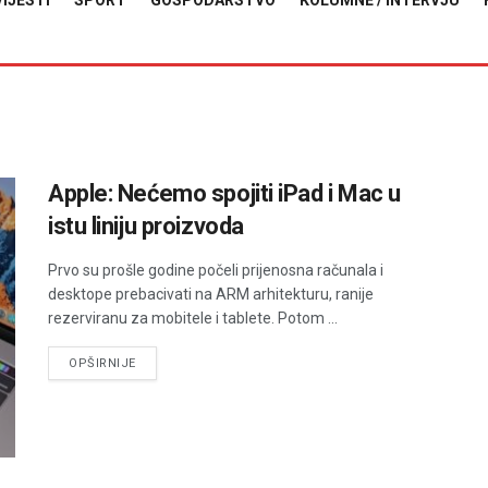
VIJESTI
SPORT
GOSPODARSTVO
KOLUMNE / INTERVJU
Apple: Nećemo spojiti iPad i Mac u
istu liniju proizvoda
Prvo su prošle godine počeli prijenosna računala i
desktope prebacivati na ARM arhitekturu, ranije
rezerviranu za mobitele i tablete. Potom ...
DETAILS
OPŠIRNIJE