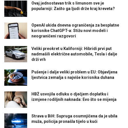
Ovaj jednostavan trik s limunom sve je
popularniji: Zašto ga ljudi drže kraj kreveta?
OpenAI ukida dnevna ograničenja za besplatne
korisnike ChatGPT-a: Stižu novi modeli i
neograničeni razgovori
Veliki preokret u Kaliforniji: Hibridi prvi put
nadmašili električne automobile, Tesla i dalje
drži vrh
Pušenje i dalje veliki problem u EU: Objavljena
ljestvica zemalja s najviše korisnika duhana
HBŽ usvojila odluku o dječjem doplatku i
izmjene rodiljnih naknada: Evo što se mijenja
Strava u BiH: Supruga osumnjičena da je ubila
muža, policija pronašla tijelo u kući