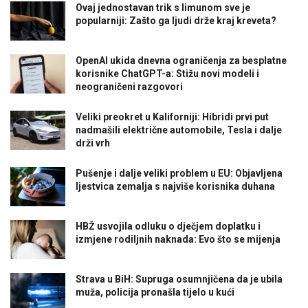
Ovaj jednostavan trik s limunom sve je
popularniji: Zašto ga ljudi drže kraj kreveta?
OpenAI ukida dnevna ograničenja za besplatne
korisnike ChatGPT-a: Stižu novi modeli i
neograničeni razgovori
Veliki preokret u Kaliforniji: Hibridi prvi put
nadmašili električne automobile, Tesla i dalje
drži vrh
Pušenje i dalje veliki problem u EU: Objavljena
ljestvica zemalja s najviše korisnika duhana
HBŽ usvojila odluku o dječjem doplatku i
izmjene rodiljnih naknada: Evo što se mijenja
Strava u BiH: Supruga osumnjičena da je ubila
muža, policija pronašla tijelo u kući