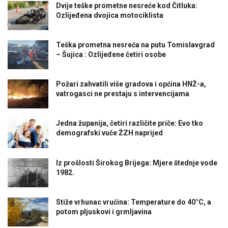
Dvije teške prometne nesreće kod Čitluka:
Ozlijeđena dvojica motociklista
Teška prometna nesreća na putu Tomislavgrad
– Šujica : Ozlijeđene četiri osobe
Požari zahvatili više gradova i općina HNŽ-a,
vatrogasci ne prestaju s intervencijama
Jedna županija, četiri različite priče: Evo tko
demografski vuče ŽZH naprijed
Iz prošlosti Širokog Brijega: Mjere štednje vode
1982.
Stiže vrhunac vrućina: Temperature do 40°C, a
potom pljuskovi i grmljavina