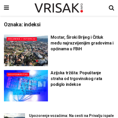
Oznaka:
indeksi
Mostar, Široki Brijeg i Čitluk
KOLUMNE / INTERVJU
među najrazvijenijim gradovima i
općinama u FBiH
Azijska tržišta: Popuštanje
GOSPODARSTVO
straha od trgovinskog rata
podiglo indekse
Upozorenje vozačima: Na cesti na Privalju ispale