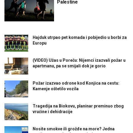
Palestine
Hajduk utrpao pet komada i pobijedio u borbi za
Europu
(VIDEO) Užas u Poreču: Nijemci izazvali požar u
apartmanu, pa se smijali dok je gorio
Požar izazvao odrone kod Konjica na cestu:
Kamenje oštetilo vozila
Tragedija na Biokovu, planinar preminuo zbog
vrućine i dehidracije
Nosite smokve ili grožđe na more? Jedna