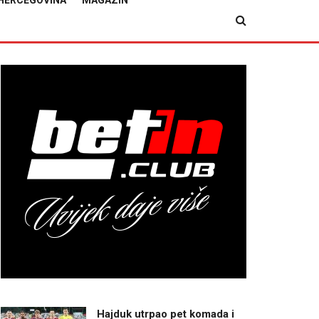
HERCEGOVINA
MAGAZIN
Hajduk utrpao pet komada i