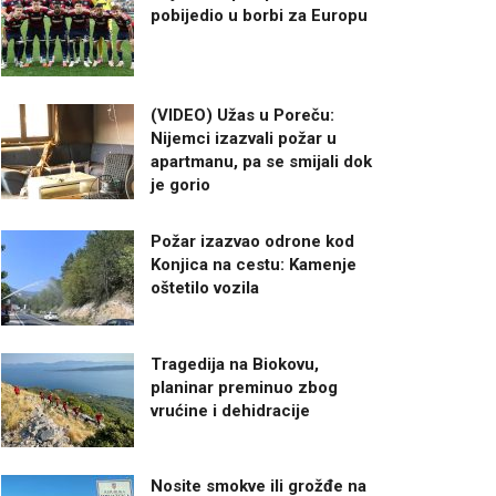
pobijedio u borbi za Europu
(VIDEO) Užas u Poreču:
Nijemci izazvali požar u
apartmanu, pa se smijali dok
je gorio
Požar izazvao odrone kod
Konjica na cestu: Kamenje
oštetilo vozila
Tragedija na Biokovu,
planinar preminuo zbog
vrućine i dehidracije
Nosite smokve ili grožđe na