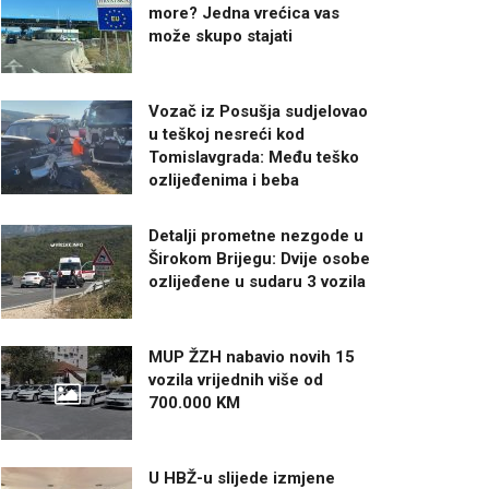
more? Jedna vrećica vas
može skupo stajati
Vozač iz Posušja sudjelovao
u teškoj nesreći kod
Tomislavgrada: Među teško
ozlijeđenima i beba
Detalji prometne nezgode u
Širokom Brijegu: Dvije osobe
ozlijeđene u sudaru 3 vozila
MUP ŽZH nabavio novih 15
vozila vrijednih više od
700.000 KM
U HBŽ-u slijede izmjene