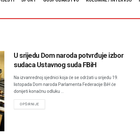
VIJESTI
SPORT
GOSPODARSTVO
KOLUMNE / INTERVJU
U srijedu Dom naroda potvrđuje izbor
sudaca Ustavnog suda FBiH
Na izvanrednoj sjednici koja će se održati u srijedu 19.
listopada Dom naroda Parlamenta Federacije BiH će
donijeti konačnu odluku ...
DETAILS
OPŠIRNIJE