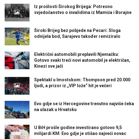
Iz prošlosti Širokog Brijega: Potresno
svjedočanstvo o invalidima iz Mamića i Borajne
Široki Brijeg bez pobjede na Pecari: Sloga
odnijela bod, Sarajevo također remiziralo
Električni automobili preplavili Njemačku:
Gotovo svaki treći novi automobil je električan,
Kinezi sve jači
Spektakl u Imostskom: Thompson pred 20.000
ljudi, a prizor iz „VIP lože“ hit je večeri
Evo gdje se iz Hercegovine trenutno najviše čeka
na ulazak u Hrvatsku
U BiH prošle godine investirano gotovo 9,5
milijardi KM: Evo gdje je otišao najveći novac