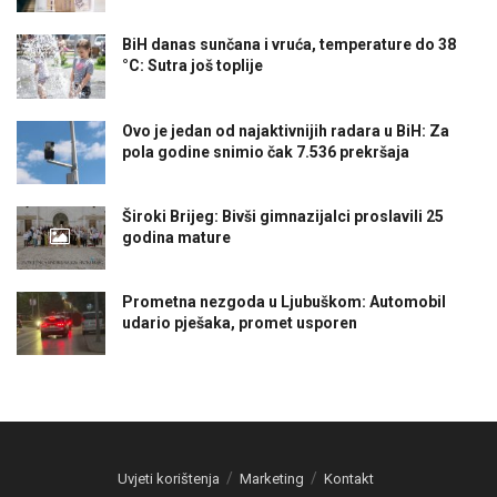
BiH danas sunčana i vruća, temperature do 38
°C: Sutra još toplije
Ovo je jedan od najaktivnijih radara u BiH: Za
pola godine snimio čak 7.536 prekršaja
Široki Brijeg: Bivši gimnazijalci proslavili 25
godina mature
Prometna nezgoda u Ljubuškom: Automobil
udario pješaka, promet usporen
Uvjeti korištenja
Marketing
Kontakt