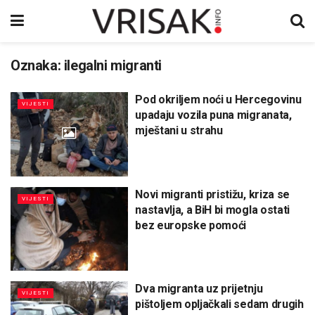
Oznaka:
ilegalni migranti
Pod okriljem noći u Hercegovinu
VIJESTI
upadaju vozila puna migranata,
mještani u strahu
Novi migranti pristižu, kriza se
VIJESTI
nastavlja, a BiH bi mogla ostati
bez europske pomoći
Dva migranta uz prijetnju
VIJESTI
pištoljem opljačkali sedam drugih