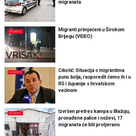
migranata
Migranti primjećeni u Širokom
VIJESTI
Brijegu (VIDEO)
Cikotić: Situacija s migrantima
VIJESTI
puno bolja, rasporedit ćemo ih i u
RS i županije s hrvatskom
većinom
Izvršen pretres kampa u Blažuju,
VIJESTI
pronađene palice i noževi, 17
migranata će biti protjerano