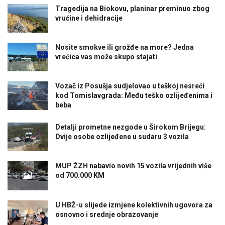
Tragedija na Biokovu, planinar preminuo zbog
vrućine i dehidracije
Nosite smokve ili grožđe na more? Jedna
vrećica vas može skupo stajati
Vozač iz Posušja sudjelovao u teškoj nesreći
kod Tomislavgrada: Među teško ozlijeđenima i
beba
Detalji prometne nezgode u Širokom Brijegu:
Dvije osobe ozlijeđene u sudaru 3 vozila
MUP ŽZH nabavio novih 15 vozila vrijednih više
od 700.000 KM
U HBŽ-u slijede izmjene kolektivnih ugovora za
osnovno i srednje obrazovanje