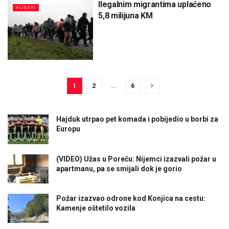
Ilegalnim migrantima uplaćeno
VIJESTI
5,8 milijuna KM
1
2
…
6
Hajduk utrpao pet komada i pobijedio u borbi za
Europu
(VIDEO) Užas u Poreču: Nijemci izazvali požar u
apartmanu, pa se smijali dok je gorio
Požar izazvao odrone kod Konjica na cestu:
Kamenje oštetilo vozila