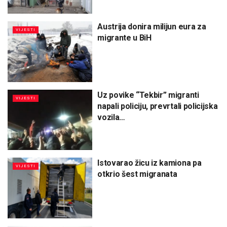
Austrija donira milijun eura za
VIJESTI
migrante u BiH
Uz povike “Tekbir” migranti
VIJESTI
napali policiju, prevrtali policijska
vozila…
Istovarao žicu iz kamiona pa
VIJESTI
otkrio šest migranata