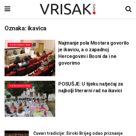
Oznaka:
ikavica
Najmanje pola Mostara govorilo
HERCEGOVINA
je ikavicu, a o zapadnoj
Hercegovini i Bosni da i ne
govorimo
POSUŠJE: U tijeku natječaj za
HERCEGOVINA
najbolji literarni rad na ikavici
Čuvari tradicije: Široki Brijeg odao priznanje