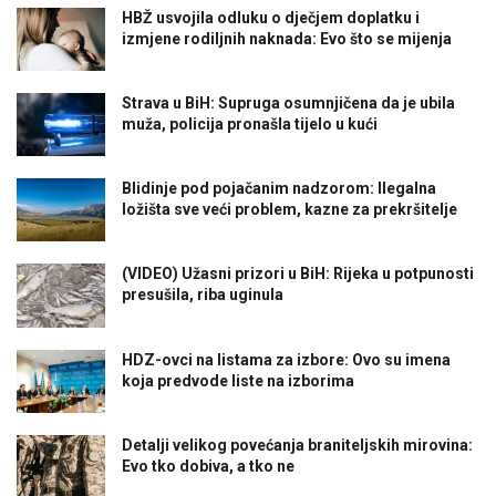
HBŽ usvojila odluku o dječjem doplatku i
izmjene rodiljnih naknada: Evo što se mijenja
Strava u BiH: Supruga osumnjičena da je ubila
muža, policija pronašla tijelo u kući
Blidinje pod pojačanim nadzorom: Ilegalna
ložišta sve veći problem, kazne za prekršitelje
(VIDEO) Užasni prizori u BiH: Rijeka u potpunosti
presušila, riba uginula
HDZ-ovci na listama za izbore: Ovo su imena
koja predvode liste na izborima
Detalji velikog povećanja braniteljskih mirovina:
Evo tko dobiva, a tko ne