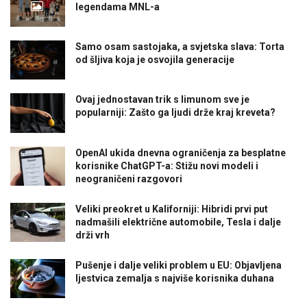
legendama MNL-a
Samo osam sastojaka, a svjetska slava: Torta
od šljiva koja je osvojila generacije
Ovaj jednostavan trik s limunom sve je
popularniji: Zašto ga ljudi drže kraj kreveta?
OpenAI ukida dnevna ograničenja za besplatne
korisnike ChatGPT-a: Stižu novi modeli i
neograničeni razgovori
Veliki preokret u Kaliforniji: Hibridi prvi put
nadmašili električne automobile, Tesla i dalje
drži vrh
Pušenje i dalje veliki problem u EU: Objavljena
ljestvica zemalja s najviše korisnika duhana