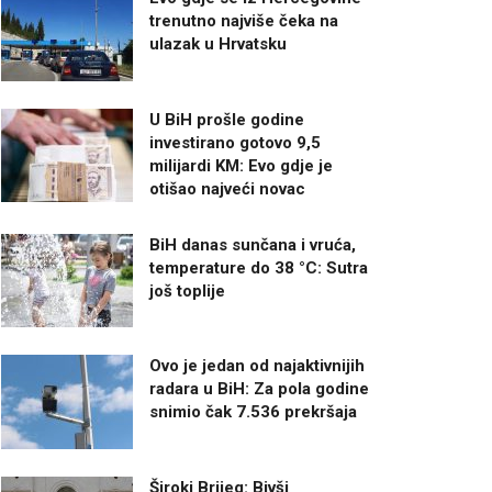
trenutno najviše čeka na
ulazak u Hrvatsku
U BiH prošle godine
investirano gotovo 9,5
milijardi KM: Evo gdje je
otišao najveći novac
BiH danas sunčana i vruća,
temperature do 38 °C: Sutra
još toplije
Ovo je jedan od najaktivnijih
radara u BiH: Za pola godine
snimio čak 7.536 prekršaja
Široki Brijeg: Bivši