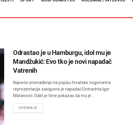
VIJESTI
SPORT
GOSPODARSTVO
KOLUMNE / INTERVJU
Odrastao je u Hamburgu, idol mu je
Mandžukić: Evo tko je novi napadač
Vatrenih
Najveće iznenađenje na popisu hrvatske nogometne
reprezentacije zasigurno je napadač Eintrachta Igor
Matanović. Dalić je time pokazao da mu je ...
DETAILS
OPŠIRNIJE