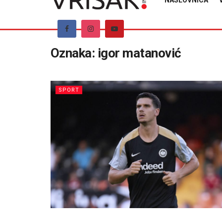
NASLOVNICA
Oznaka:
igor matanović
SPORT