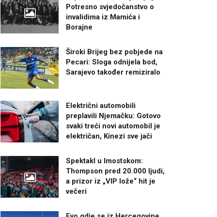
Potresno svjedočanstvo o
invalidima iz Mamića i
Borajne
Široki Brijeg bez pobjede na
Pecari: Sloga odnijela bod,
Sarajevo također remiziralo
Električni automobili
preplavili Njemačku: Gotovo
svaki treći novi automobil je
električan, Kinezi sve jači
Spektakl u Imostskom:
Thompson pred 20.000 ljudi,
a prizor iz „VIP lože“ hit je
večeri
Evo gdje se iz Hercegovine