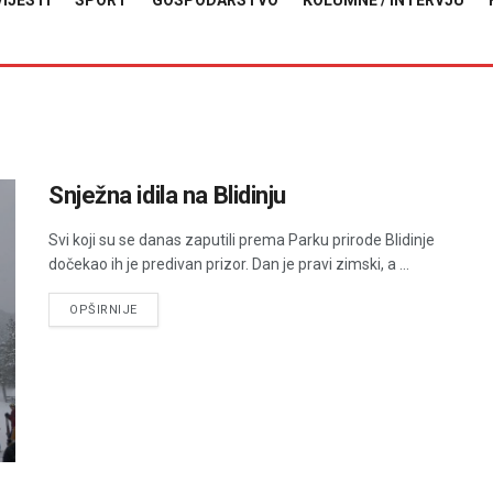
VIJESTI
SPORT
GOSPODARSTVO
KOLUMNE / INTERVJU
Snježna idila na Blidinju
Svi koji su se danas zaputili prema Parku prirode Blidinje
dočekao ih je predivan prizor. Dan je pravi zimski, a ...
DETAILS
OPŠIRNIJE