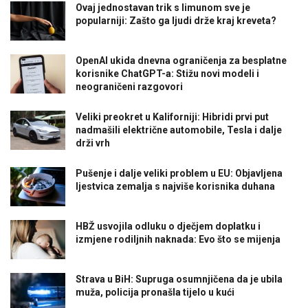
Ovaj jednostavan trik s limunom sve je
popularniji: Zašto ga ljudi drže kraj kreveta?
OpenAI ukida dnevna ograničenja za besplatne
korisnike ChatGPT-a: Stižu novi modeli i
neograničeni razgovori
Veliki preokret u Kaliforniji: Hibridi prvi put
nadmašili električne automobile, Tesla i dalje
drži vrh
Pušenje i dalje veliki problem u EU: Objavljena
ljestvica zemalja s najviše korisnika duhana
HBŽ usvojila odluku o dječjem doplatku i
izmjene rodiljnih naknada: Evo što se mijenja
Strava u BiH: Supruga osumnjičena da je ubila
muža, policija pronašla tijelo u kući