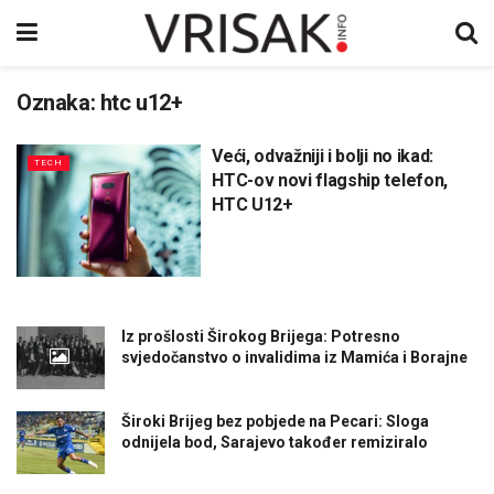
Oznaka:
htc u12+
Veći, odvažniji i bolji no ikad:
TECH
HTC-ov novi flagship telefon,
HTC U12+
Iz prošlosti Širokog Brijega: Potresno
svjedočanstvo o invalidima iz Mamića i Borajne
Široki Brijeg bez pobjede na Pecari: Sloga
odnijela bod, Sarajevo također remiziralo