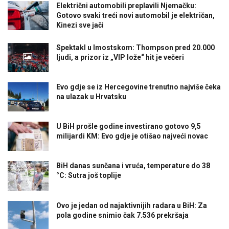
Električni automobili preplavili Njemačku:
Gotovo svaki treći novi automobil je električan,
Kinezi sve jači
Spektakl u Imostskom: Thompson pred 20.000
ljudi, a prizor iz „VIP lože“ hit je večeri
Evo gdje se iz Hercegovine trenutno najviše čeka
na ulazak u Hrvatsku
U BiH prošle godine investirano gotovo 9,5
milijardi KM: Evo gdje je otišao najveći novac
BiH danas sunčana i vruća, temperature do 38
°C: Sutra još toplije
Ovo je jedan od najaktivnijih radara u BiH: Za
pola godine snimio čak 7.536 prekršaja