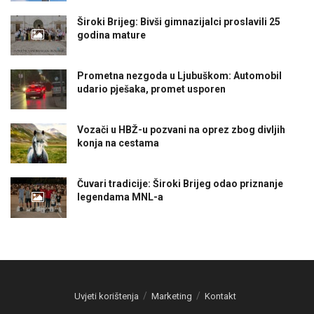
Široki Brijeg: Bivši gimnazijalci proslavili 25
godina mature
Prometna nezgoda u Ljubuškom: Automobil
udario pješaka, promet usporen
Vozači u HBŽ-u pozvani na oprez zbog divljih
konja na cestama
Čuvari tradicije: Široki Brijeg odao priznanje
legendama MNL-a
Uvjeti korištenja
Marketing
Kontakt