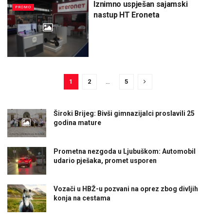
Iznimno uspješan sajamski
PROMO
nastup HT Eroneta
1
2
…
5
Široki Brijeg: Bivši gimnazijalci proslavili 25
godina mature
Prometna nezgoda u Ljubuškom: Automobil
udario pješaka, promet usporen
Vozači u HBŽ-u pozvani na oprez zbog divljih
konja na cestama