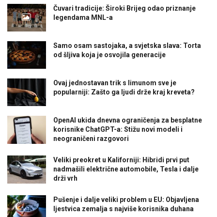
Čuvari tradicije: Široki Brijeg odao priznanje
legendama MNL-a
Samo osam sastojaka, a svjetska slava: Torta
od šljiva koja je osvojila generacije
Ovaj jednostavan trik s limunom sve je
popularniji: Zašto ga ljudi drže kraj kreveta?
OpenAI ukida dnevna ograničenja za besplatne
korisnike ChatGPT-a: Stižu novi modeli i
neograničeni razgovori
Veliki preokret u Kaliforniji: Hibridi prvi put
nadmašili električne automobile, Tesla i dalje
drži vrh
Pušenje i dalje veliki problem u EU: Objavljena
ljestvica zemalja s najviše korisnika duhana