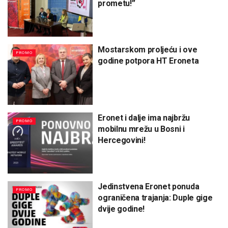
prometu!”
Mostarskom proljeću i ove
PROMO
godine potpora HT Eroneta
Eronet i dalje ima najbržu
PROMO
mobilnu mrežu u Bosni i
Hercegovini!
Jedinstvena Eronet ponuda
PROMO
ograničena trajanja: Duple gige
dvije godine!