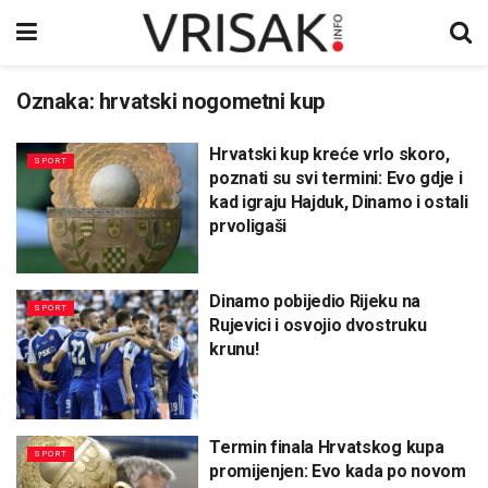
Oznaka:
hrvatski nogometni kup
Hrvatski kup kreće vrlo skoro,
SPORT
poznati su svi termini: Evo gdje i
kad igraju Hajduk, Dinamo i ostali
prvoligaši
Dinamo pobijedio Rijeku na
SPORT
Rujevici i osvojio dvostruku
krunu!
Termin finala Hrvatskog kupa
SPORT
promijenjen: Evo kada po novom