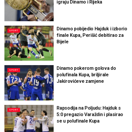
igraju Dinamo i Rijeka
Dinamo pobijedio Hajduk i izborio
SPORT
finale Kupa, Perišić debitirao za
Bijele
Dinamo pokerom golova do
SPORT
polufinala Kupa, briljirale
Jakirovićeve zamjene
Rapsodija na Poljudu: Hajduk s
SPORT
5:0 pregazio Varaždin i plasirao
se u polufinale Kupa