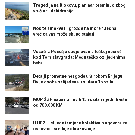
Tragedija na Biokovu, planinar preminuo zbog
vrućine i dehidracije
Nosite smokve ili grožđe na more? Jedna
vrećica vas može skupo stajati
Vozač iz Posušja sudjelovao u teškoj nesreći
kod Tomislavgrada: Među teško ozlijeđenima i
beba
Detalji prometne nezgode u Širokom Brijegu:
Dvije osobe ozlijeđene u sudaru 3 vozila
MUP ŽZH nabavio novih 15 vozila vrijednih više
od 700.000 KM
U HBŽ-u slijede izmjene kolektivnih ugovora za
osnovno i srednje obrazovanje