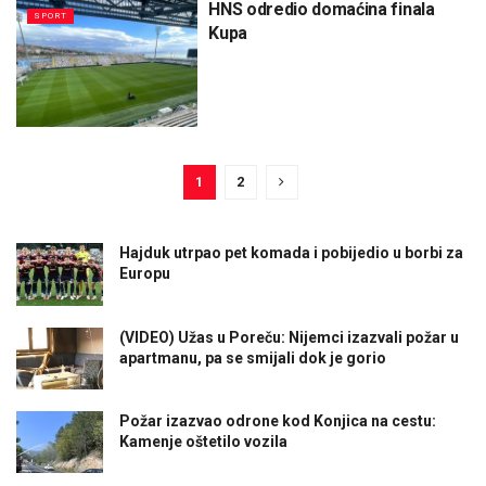
HNS odredio domaćina finala
SPORT
Kupa
1
2
Hajduk utrpao pet komada i pobijedio u borbi za
Europu
(VIDEO) Užas u Poreču: Nijemci izazvali požar u
apartmanu, pa se smijali dok je gorio
Požar izazvao odrone kod Konjica na cestu:
Kamenje oštetilo vozila