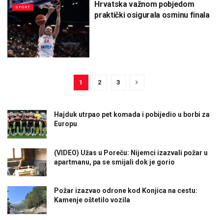
Hrvatska važnom pobjedom
SPORT
praktički osigurala osminu finala
1
2
3
Hajduk utrpao pet komada i pobijedio u borbi za
Europu
(VIDEO) Užas u Poreču: Nijemci izazvali požar u
apartmanu, pa se smijali dok je gorio
Požar izazvao odrone kod Konjica na cestu:
Kamenje oštetilo vozila