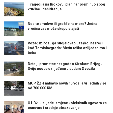
Tragedija na Biokovu, planinar preminuo zbog
vrućine i dehidracije
Nosite smokve ili grožđe na more? Jedna
vrećica vas može skupo stajati
Vozač iz Posušja sudjelovao u teškoj nesreći
kod Tomislavgrada: Među teško ozlijeđenima i
beba
Detalji prometne nezgode u Širokom Brijegu:
Dvije osobe ozlijeđene u sudaru 3 vozila
MUP ŽZH nabavio novih 15 vozila vrijednih više
od 700.000 KM
U HBŽ-u slijede izmjene kolektivnih ugovora za
osnovno i srednje obrazovanje