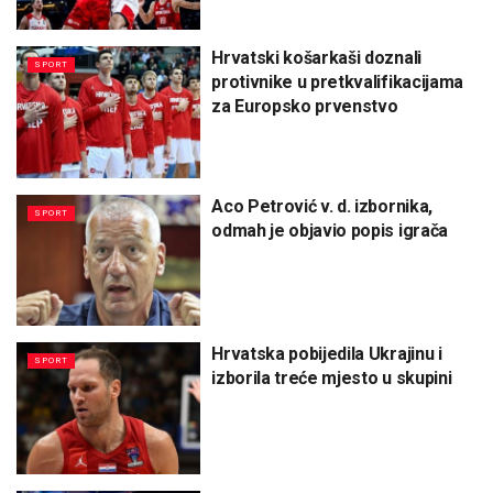
Hrvatski košarkaši doznali
SPORT
protivnike u pretkvalifikacijama
za Europsko prvenstvo
Aco Petrović v. d. izbornika,
SPORT
odmah je objavio popis igrača
Hrvatska pobijedila Ukrajinu i
SPORT
izborila treće mjesto u skupini