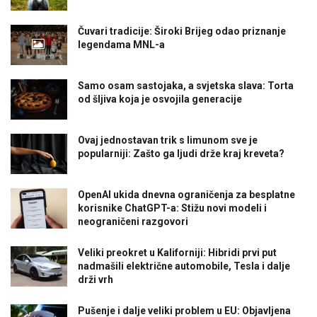
Čuvari tradicije: Široki Brijeg odao priznanje
legendama MNL-a
Samo osam sastojaka, a svjetska slava: Torta
od šljiva koja je osvojila generacije
Ovaj jednostavan trik s limunom sve je
popularniji: Zašto ga ljudi drže kraj kreveta?
OpenAI ukida dnevna ograničenja za besplatne
korisnike ChatGPT-a: Stižu novi modeli i
neograničeni razgovori
Veliki preokret u Kaliforniji: Hibridi prvi put
nadmašili električne automobile, Tesla i dalje
drži vrh
Pušenje i dalje veliki problem u EU: Objavljena