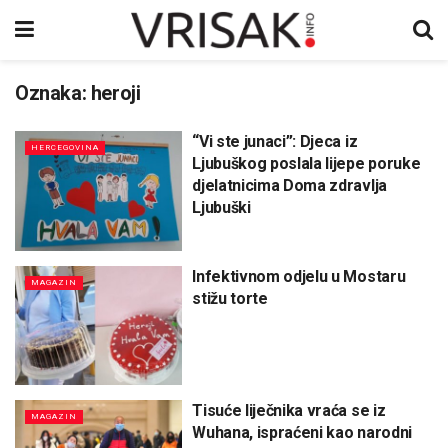
Oznaka:
heroji
“Vi ste junaci”: Djeca iz
HERCEGOVINA
Ljubuškog poslala lijepe poruke
djelatnicima Doma zdravlja
Ljubuški
Infektivnom odjelu u Mostaru
MAGAZIN
stižu torte
Tisuće liječnika vraća se iz
MAGAZIN
Wuhana, ispraćeni kao narodni