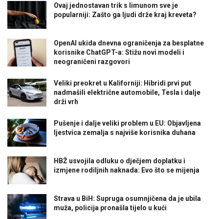
Ovaj jednostavan trik s limunom sve je
popularniji: Zašto ga ljudi drže kraj kreveta?
OpenAI ukida dnevna ograničenja za besplatne
korisnike ChatGPT-a: Stižu novi modeli i
neograničeni razgovori
Veliki preokret u Kaliforniji: Hibridi prvi put
nadmašili električne automobile, Tesla i dalje
drži vrh
Pušenje i dalje veliki problem u EU: Objavljena
ljestvica zemalja s najviše korisnika duhana
HBŽ usvojila odluku o dječjem doplatku i
izmjene rodiljnih naknada: Evo što se mijenja
Strava u BiH: Supruga osumnjičena da je ubila
muža, policija pronašla tijelo u kući